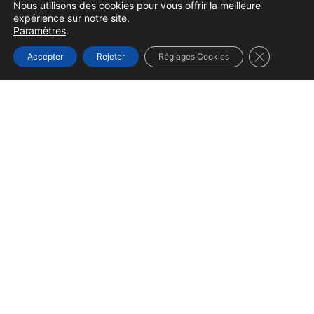
Nous utilisons des cookies pour vous offrir la meilleure
expérience sur notre site.
Paramètres
.
Fermer la b
Accepter
Rejeter
Réglages Cookies
Siège Social
Le siège social assure une gestion centralisée, ce
qui permet une meilleure organisation générale et
un contrôle interne efficient.