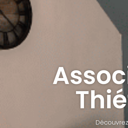
Assoc
Thié
Découvrez