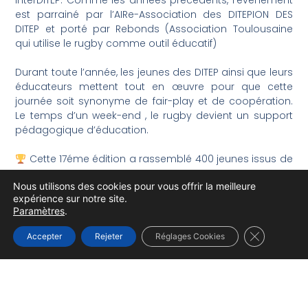
InterDITEP. Comme les années précédents, l’évènement
est parrainé par l’AIRe-Association des DITEPION DES
DITEP et porté par Rebonds (Association Toulousaine
qui utilise le rugby comme outil éducatif)
Durant toute l’année, les jeunes des DITEP ainsi que leurs
éducateurs mettent tout en œuvre pour que cette
journée soit synonyme de fair-play et de coopération.
Le temps d’un week-end , le rugby devient un support
pédagogique d’éducation.
Cette 17éme édition a rassemblé 400 jeunes issus de
50 DITEP, venus des quatre coins de France. Les jeunes
Nous utilisons des cookies pour vous offrir la meilleure
ont représenté fièrement leur DITEP, avec la réalisation
expérience sur notre site.
d’une mascotte présentée lors du défilé d’ouverture du
Paramètres
.
tournoi.
Fermer la b
Accepter
Rejeter
Réglages Cookies
Ce challenge est un moment fort de l’année pour un
grand nombre d’établissements.
Le DITEP du Logis Saint-Francois s’est classé 22eme sur
32 équipes du tournoi des U16. Belle performance de